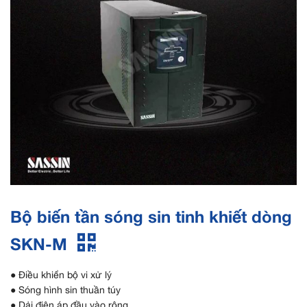
Bộ biến tần sóng sin tinh khiết dòng
SKN-M
● Điều khiển bộ vi xử lý
● Sóng hình sin thuần túy
● Dải điện áp đầu vào rộng