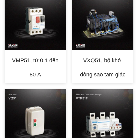
VMP51, từ 0,1 đến
VXQ51, bộ khởi
80 A
động sao tam giác