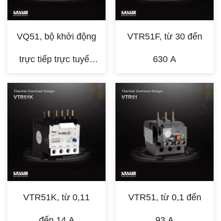
VQ51, bộ khởi động
VTR51F, từ 30 đến
trực tiếp trực tuyến
630 A
(DOL) kèm theo
VTR51K, từ 0,11
VTR51, từ 0,1 đến
đến 14 A
93 A